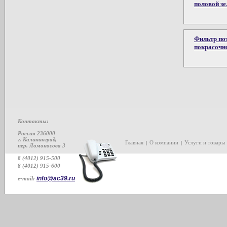
половой з
Фильтр по
покрасочн
Контакты:
Россия 236000
г. Калининград,
Главная
О компании
Услуги и товары
|
|
пер. Ломоносова 3
8 (4012) 915-500
8 (4012) 915-600
info@ac39.ru
e-mail: