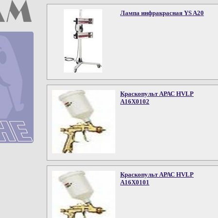
Лампа инфракрасная YS A20
Краскопульт АРАС HVLP
A16X0102
Краскопульт АРАС HVLP
A16X0101