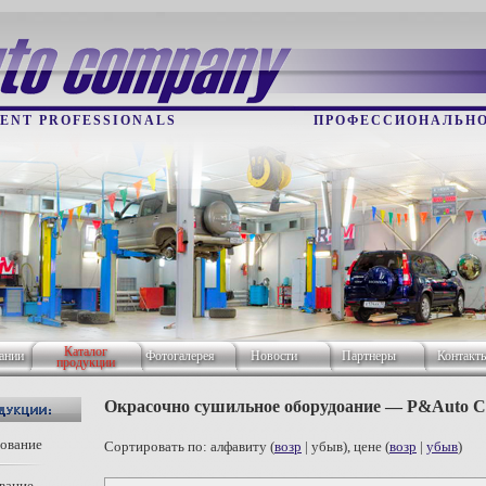
ENT PROFESSIONALS
ПРОФЕССИОНАЛЬНО
Каталог
ании
Фотогалерея
Новости
Партнеры
Контакт
продукции
Окрасочно сушильное оборудоание ― P&Auto 
дование
Сортировать по: алфавиту (
возр
| убыв), цене (
возр
|
убыв
)
вание