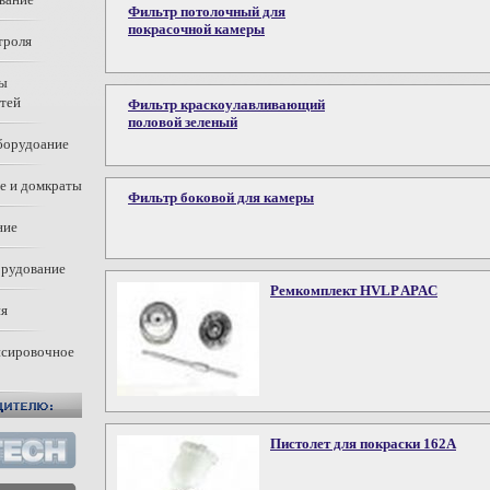
Фильтр потолочный для
покрасочной камеры
троля
ны
тей
Фильтр краскоулавливающий
половой зеленый
борудоание
е и домкраты
Фильтр боковой для камеры
ние
орудование
Ремкомплект HVLP APAC
ия
нсировочное
Пистолет для покраски 162A