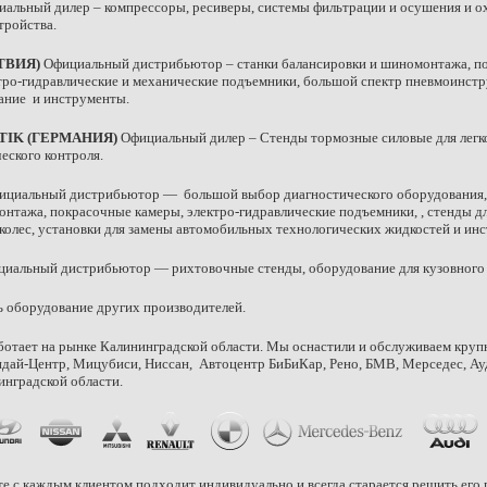
альный дилер – компрессоры, ресиверы, системы фильтрации и осушения и о
тройства.
ТВИЯ)
Официальный дистрибьютор – станки балансировки и шиномонтажа, п
тро-гидравлические и механические подъемники, большой спектр пневмоинстр
ание и инструменты.
TIK (ГЕРМАНИЯ)
Официальный дилер – Стенды тормозные силовые для легк
еского контроля.
циальный дистрибьютор — большой выбор диагностического оборудования,
нтажа, покрасочные камеры, электро-гидравлические подъемники, , стенды дл
колес, установки для замены автомобильных технологических жидкостей и ин
иальный дистрибьютор — рихтовочные стенды, оборудование для кузовного 
 оборудование других производителей.
ботает на рынке Калининградской области. Мы оснастили и обслуживаем кру
ндай-Центр, Мицубиси, Ниссан, Автоцентр БиБиКар, Рено, БМВ, Мерседес, Ау
инградской области.
е с каждым клиентом подходит индивидуально и всегда старается решить его