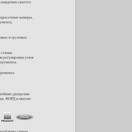
хлаждения сжатого
окрасочные камеры,
умента,
овых и грузовых
 станки
я регулировки углов
струменты.
ремонта.
пнейшие дилерские
ди, ФОРД и многие
 проблемы самым