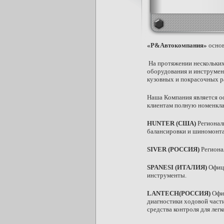
«Р&Автокомпания»
основ
На протяжении нескольких
оборудования и инструмент
кузовных и покрасочных р
Наша Компания является о
клиентам полную номенкла
HUNTER (США)
Региональ
балансировки и шиномонта
SIVER (РОССИЯ)
Региона
SPANESI (ИТАЛИЯ)
Офици
инструменты.
LANTECH(РОССИЯ)
Офиц
диагностики ходовой части
средства контроля для лег