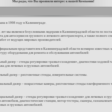
Мы рады, что Вы проявили интерес к нашей Компании!
ана в 1998 году в Калининграде.
 лет мы являемся безусловными лидерами в Калининградской области по пост
а для автосервисов грузового и легкового автотранспорта, а также полного с
абот от ведущих мировых производителей.
фициальным представителем в Калининградской области всемирно известных м
туру оборудования для ремонта и обслуживания автомобилей:
ный дилер – стенды регулировки «развал-схождения», диагностики ходовой ч
жа для легковых и грузовых автомобилей.
льный дилер – рихтовочные стенды, измерительные системы.
альный дилер – покрасочные камеры, рихтовочные стенды платформенного т
иальный дилер – стенды регулировки «развал-схождения» для легковых и гру
 автомобиля, диагностические станции, мотор-тестеры, сканеры, газоанализа
ковых и грузовых автомобилей.