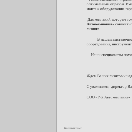
оптимальным образом. Име
монтаж оборудования, гар
Для компаний, которые тол
Автокомпания»
совместно
лизинга.
В нашем выставочном зал
оборудования, инструмента
Наши специалисты помогу
Ждем Ваших визитов и над
С уважением, директор Вл
ООО «Р & Автокомпания»
Контакты: