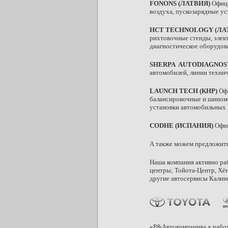
FONONS (ЛАТВИЯ)
Офици
воздуха, пускозарядные ус
HCT TECHNOLOGY (ЛА
рихтовочные стенды, элек
диагностическое оборудов
SHERPA AUTODIAGNOS
автомобилей, линии технич
LAUNCH TECH (КНР)
Офи
балансировочные и шиномо
установки автомобильных 
CODHE (ИСПАНИЯ)
Офиц
А также можем предложить
Наша компания активно ра
центры; Тойота-Центр, Хё
другие автосервисы Калин
«Р&Автокомпания» к работ