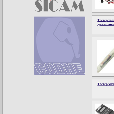
Тестер то
дизельного
Тестер эл