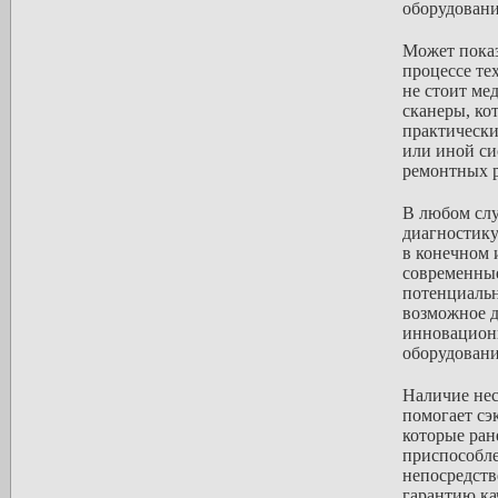
оборудовани
Может показ
процессе те
не стоит ме
сканеры, ко
практическ
или иной си
ремонтных р
В любом слу
диагностику
в конечном 
современные
потенциальн
возможное д
инновацион
оборудовани
Наличие нес
помогает сэ
которые ран
приспособле
непосредств
гарантию ка